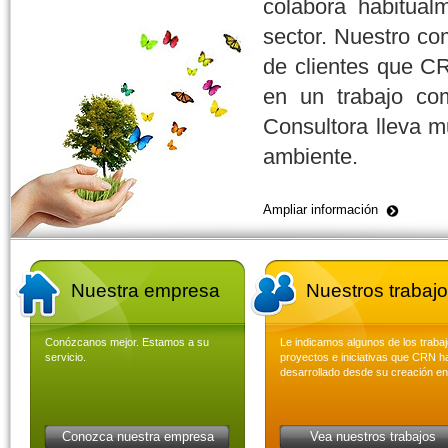
colabora habitua
sector. Nuestro co
de clientes que CR
en un trabajo co
Consultora lleva 
ambiente.
Ampliar información
Nuestra empresa
Nuestros trabaj
Conózcanos mejor. Estamos a su
Le indicamos algunos de los trabaj
servicio.
proyectos e iniciativas que CRN h
desarrollado desde su creación en
Conozca nuestra empresa
Vea nuestros trabajos