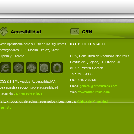
Web optimizada para su uso en los siguientes
DATOS DE CONTACTO:
navegadores: IE 8, Mozilla Firefox, Safari,
Ópera y Chrome
CRN, Consultora de Recursos Naturales
Castillo de Quejana, 11- Oficina 20
01007 - Vitoria-Gasteiz
Tel.: 945-234352
Fax.: 945-234368
CSS & HTML válidos. Accesibilidad AA
Email:
general@crnaturales.com
Lea nuestra sección sobre accesibilidad
Web:
www.crnaturales.com
haciendo
click en este enlace.
S.L. - Todos los derechos reservados - Lea nuestra
Política de Privacidad
mas, S.L.